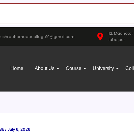
112, Madhotal
nushreehomoeocollege10@gmail.com
Jabalpur
Home
About Us
Course
University
Col
03b
/
July 6, 2026