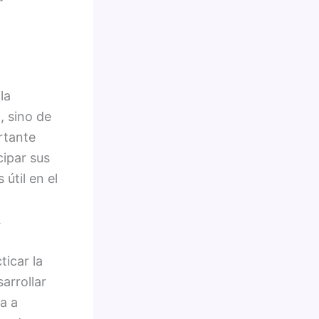
la
, sino de
rtante
cipar sus
útil en el
.
icar la
arrollar
a a