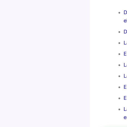
D
e
D
L
E
L
L
E
E
L
e