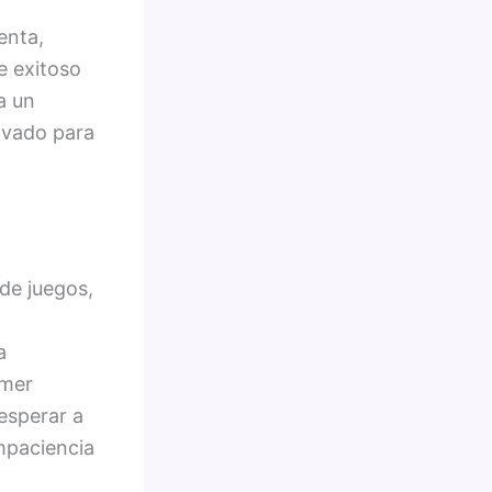
enta,
e exitoso
a un
ivado para
de juegos,
a
imer
esperar a
impaciencia