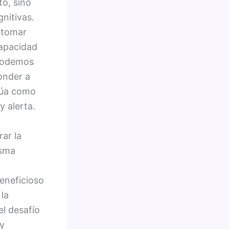
o, sino
nitivas.
 tomar
capacidad
 podemos
onder a
ctúa como
 alerta.
ar la
isma
eneficioso
la
el desafío
 y