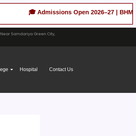
🎓 Admissions Open 2026–27 | BHMS (Bache
, Near Samdariya Green City,
lege
Hospital
Contact Us