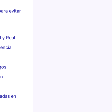
para evitar
l y Real
vencia
gos
ón
ladas en