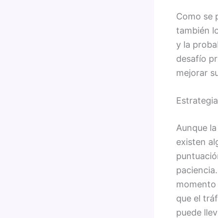
Como se p
también lo
y la proba
desafío p
mejorar su
Estrategia
Aunque la 
existen a
puntuación
paciencia.
momento q
que el trá
puede llev