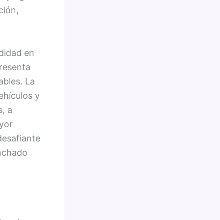
ción,
didad en
presenta
ables. La
ehículos y
, a
yor
desafiante
anchado