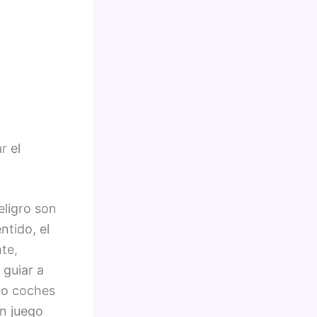
r el
eligro son
tido, el
te,
 guiar a
ndo coches
un juego