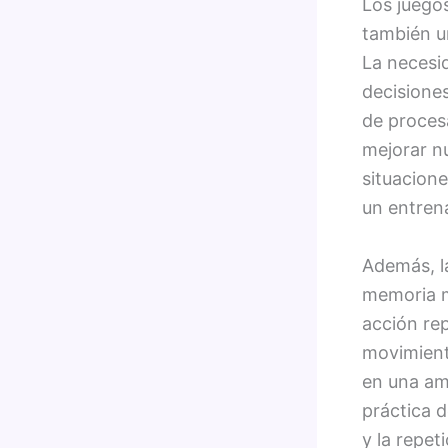
Los juego
también u
La necesi
decisiones
de proces
mejorar n
situacione
un entren
Además, la
memoria m
acción re
movimient
en una am
práctica d
y la repet