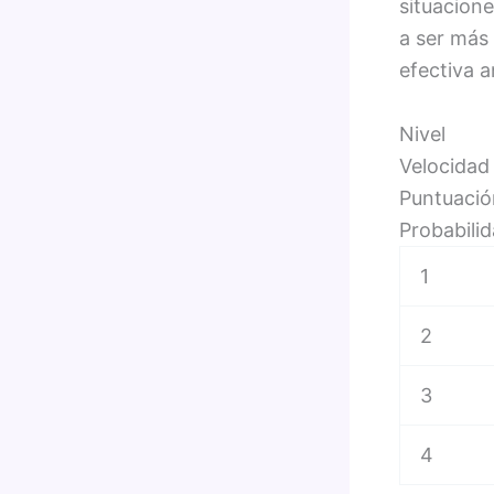
situacione
a ser más
efectiva a
Nivel
Velocidad
Puntuació
Probabili
1
2
3
4