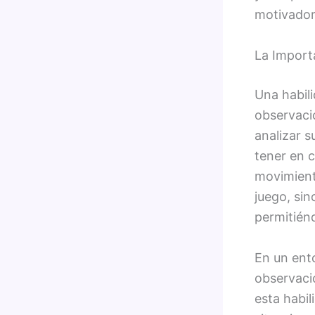
motivador
La Importa
Una habili
observació
analizar s
tener en c
movimiento
juego, sin
permitién
En un ent
observaci
esta habil