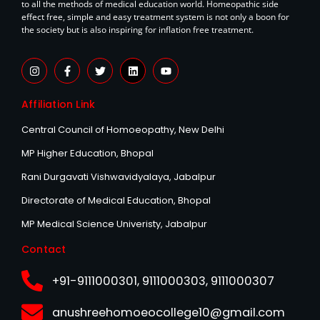
to all the methods of medical education world. Homeopathic side
effect free, simple and easy treatment system is not only a boon for
the society but is also inspiring for inflation free treatment.
I
F
T
L
Y
n
a
w
i
o
s
c
i
n
u
t
e
t
k
t
Affiliation Link
a
b
t
e
u
g
o
e
d
b
r
o
r
i
e
Central Council of Homoeopathy, New Delhi
a
k
n
m
-
MP Higher Education, Bhopal
f
Rani Durgavati Vishwavidyalaya, Jabalpur
Directorate of Medical Education, Bhopal
MP Medical Science Univeristy, Jabalpur
Contact
+91-9111000301, 9111000303, 9111000307
anushreehomoeocollege10@gmail.com