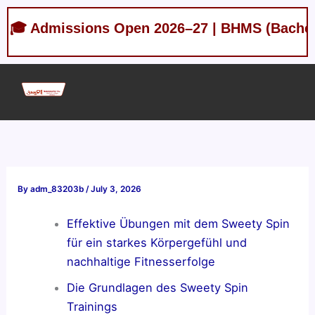
Skip
missions Open 2026–27 | BHMS (Bachelor of Hom
to
content
By
adm_83203b
/
July 3, 2026
Effektive Übungen mit dem Sweety Spin
für ein starkes Körpergefühl und
nachhaltige Fitnesserfolge
Die Grundlagen des Sweety Spin
Trainings