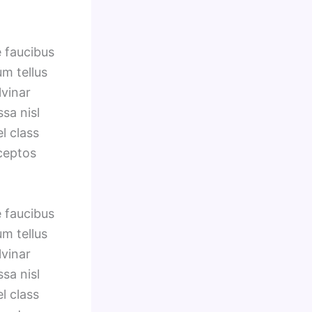
e faucibus
um tellus
lvinar
sa nisl
l class
nceptos
e faucibus
um tellus
lvinar
sa nisl
l class