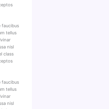
nceptos
e faucibus
um tellus
lvinar
sa nisl
l class
nceptos
e faucibus
um tellus
lvinar
sa nisl