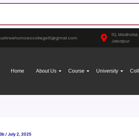
112, Madhotal
nushreehomoeocollege10@gmail.com
Jabalpur
Home
About Us
Course
University
Col
03b
/
July 2, 2025