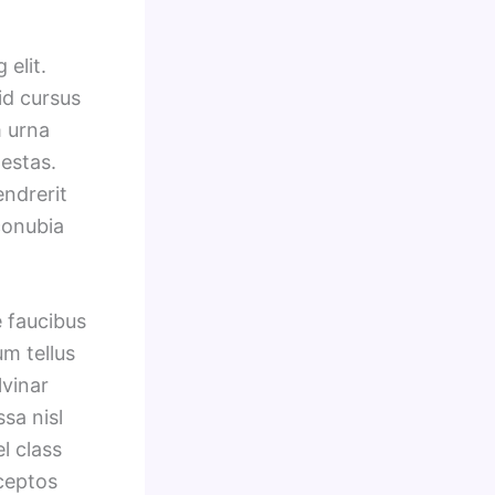
elit.
id cursus
m urna
estas.
endrerit
conubia
e faucibus
um tellus
lvinar
sa nisl
l class
nceptos