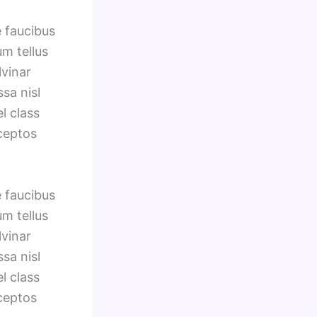
e faucibus
um tellus
lvinar
sa nisl
l class
nceptos
e faucibus
um tellus
lvinar
sa nisl
l class
nceptos