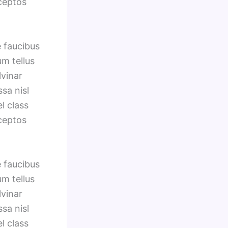
nceptos
e faucibus
um tellus
lvinar
sa nisl
l class
nceptos
e faucibus
um tellus
lvinar
sa nisl
l class