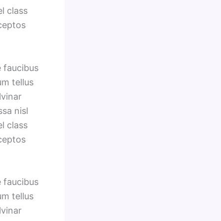
l class
nceptos
e faucibus
um tellus
lvinar
sa nisl
l class
nceptos
e faucibus
um tellus
lvinar