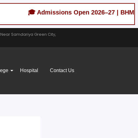
🎓 Admissions Open 2026–27 | BHMS (Bachel
, Near Samdariya Green City,
lege
Hospital
Contact Us