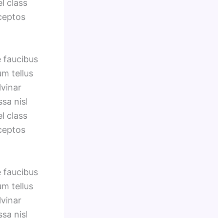
l class
nceptos
e faucibus
um tellus
lvinar
sa nisl
l class
nceptos
e faucibus
um tellus
lvinar
sa nisl