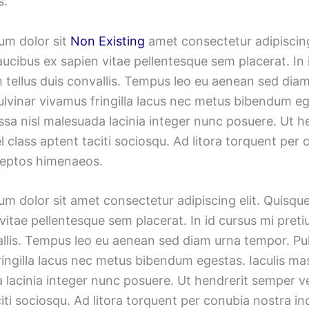
s.
um dolor sit
Non Existing
amet consectetur adipiscing 
ucibus ex sapien vitae pellentesque sem placerat. In 
 tellus duis convallis. Tempus leo eu aenean sed dia
ulvinar vivamus fringilla lacus nec metus bibendum eg
ssa nisl malesuada lacinia integer nunc posuere. Ut h
 class aptent taciti sociosqu. Ad litora torquent per 
ceptos himenaeos.
m dolor sit amet consectetur adipiscing elit. Quisqu
vitae pellentesque sem placerat. In id cursus mi preti
allis. Tempus leo eu aenean sed diam urna tempor. Pu
ingilla lacus nec metus bibendum egestas. Iaculis mas
lacinia integer nunc posuere. Ut hendrerit semper ve
iti sociosqu. Ad litora torquent per conubia nostra i