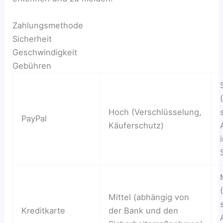
Zahlungsmethode
Sicherheit
Geschwindigkeit
Gebühren
Hoch (Verschlüsselung,
PayPal
Käuferschutz)
Mittel (abhängig von
Kreditkarte
der Bank und den