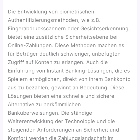
Die Entwicklung von biometrischen
Authentifizierungsmethoden, wie z.B.
Fingerabdruckscannern oder Gesichtserkennung,
bietet eine zusätzliche Sicherheitsebene bei
Online-Zahlungen. Diese Methoden machen es
für Betrüger deutlich schwieriger, unbefugten
Zugriff auf Konten zu erlangen. Auch die
Einführung von Instant Banking-Lösungen, die es
Spielern ermöglichen, direkt von ihrem Bankkonto
aus zu bezahlen, gewinnt an Bedeutung. Diese
Lösungen bieten eine schnelle und sichere
Alternative zu herkömmlichen
Banküberweisungen. Die ständige
Weiterentwicklung der Technologie und die
steigenden Anforderungen an Sicherheit und
Komfort werden die Zahlungslandschaft im