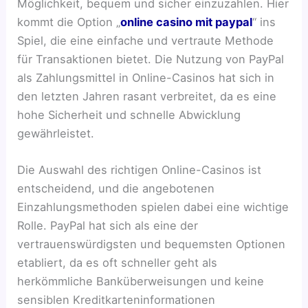
Möglichkeit, bequem und sicher einzuzahlen. Hier
kommt die Option „
online casino mit paypal
“ ins
Spiel, die eine einfache und vertraute Methode
für Transaktionen bietet. Die Nutzung von PayPal
als Zahlungsmittel in Online-Casinos hat sich in
den letzten Jahren rasant verbreitet, da es eine
hohe Sicherheit und schnelle Abwicklung
gewährleistet.
Die Auswahl des richtigen Online-Casinos ist
entscheidend, und die angebotenen
Einzahlungsmethoden spielen dabei eine wichtige
Rolle. PayPal hat sich als eine der
vertrauenswürdigsten und bequemsten Optionen
etabliert, da es oft schneller geht als
herkömmliche Banküberweisungen und keine
sensiblen Kreditkarteninformationen