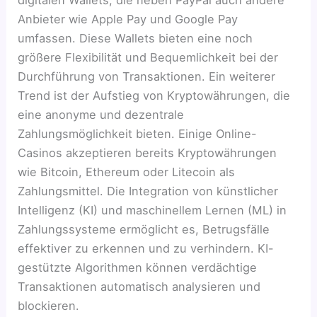
digitalen Wallets, die neben PayPal auch andere
Anbieter wie Apple Pay und Google Pay
umfassen. Diese Wallets bieten eine noch
größere Flexibilität und Bequemlichkeit bei der
Durchführung von Transaktionen. Ein weiterer
Trend ist der Aufstieg von Kryptowährungen, die
eine anonyme und dezentrale
Zahlungsmöglichkeit bieten. Einige Online-
Casinos akzeptieren bereits Kryptowährungen
wie Bitcoin, Ethereum oder Litecoin als
Zahlungsmittel. Die Integration von künstlicher
Intelligenz (KI) und maschinellem Lernen (ML) in
Zahlungssysteme ermöglicht es, Betrugsfälle
effektiver zu erkennen und zu verhindern. KI-
gestützte Algorithmen können verdächtige
Transaktionen automatisch analysieren und
blockieren.