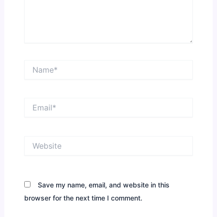
Name*
Email*
Website
Save my name, email, and website in this
browser for the next time I comment.