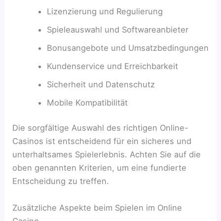
Lizenzierung und Regulierung
Spieleauswahl und Softwareanbieter
Bonusangebote und Umsatzbedingungen
Kundenservice und Erreichbarkeit
Sicherheit und Datenschutz
Mobile Kompatibilität
Die sorgfältige Auswahl des richtigen Online-
Casinos ist entscheidend für ein sicheres und
unterhaltsames Spielerlebnis. Achten Sie auf die
oben genannten Kriterien, um eine fundierte
Entscheidung zu treffen.
Zusätzliche Aspekte beim Spielen im Online
Casino