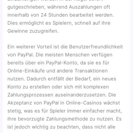
gutgeschrieben, während Auszahlungen oft
innerhalb von 24 Stunden bearbeitet werden.
Dies ermöglicht es Spielern, schnell auf ihre
Gewinne zuzugreifen.
Ein weiterer Vorteil ist die Benutzerfreundlichkeit
von PayPal. Die meisten Menschen verfügen
bereits über ein PayPal-Konto, da sie es für
Online-Einkäufe und andere Transaktionen
nutzen. Dadurch entfällt der Bedarf, ein neues
Konto zu erstellen oder sich mit komplexen
Zahlungsprozessen auseinanderzusetzen. Die
Akzeptanz von PayPal in Online-Casinos wächst
stetig, was es für Spieler immer einfacher macht,
ihre bevorzugte Zahlungsmethode zu nutzen. Es
ist jedoch wichtig zu beachten, dass nicht alle