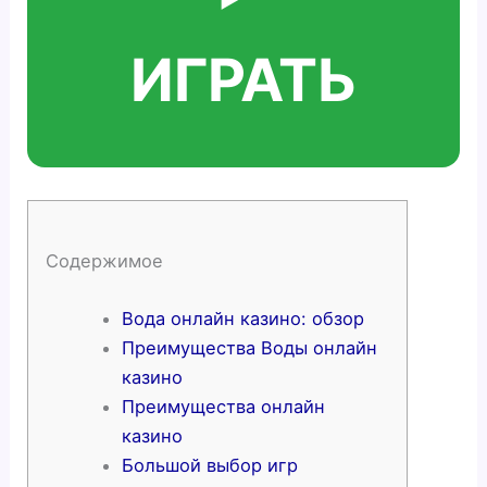
ИГРАТЬ
Содержимое
Вода онлайн казино: обзор
Преимущества Воды онлайн
казино
Преимущества онлайн
казино
Большой выбор игр