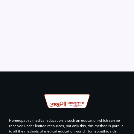
Homeopathic medical education is such an education which can be
received under limited resources, not only this, this method is parallel
to all the methods of medical education world. Homeopathic side