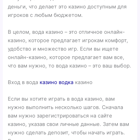
деньги, что делает это казино доступным для
игроков с любым бюджетом.
В целом, вода казино – это отличное онлайн-
казино, которое предлагает игрокам комфорт,
удобство и множество игр. Если вы ищете
онлайн-казино, которое предлагает вам все,
что вам нужно, то вода казино – это ваш выбор.
Вход в вода
казино водка
казино
Если вы хотите играть в вода казино, вам
нужно выполнить несколько шагов. Сначала
вам нужно зарегистрироваться на сайте
казино, указав свои личные данные. Затем вам
нужно сделать депозит, чтобы начать играть.