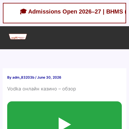
Skip
to
🎓 Admissions Open 2026–27 | BHMS (Bachel
content
By
adm_83203b
/
June 30, 2026
Vodka онлайн казино – обзор
▶️