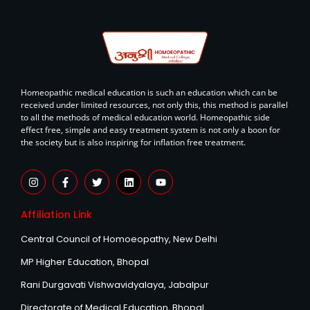
Homeopathic medical education is such an education which can be
received under limited resources, not only this, this method is parallel
to all the methods of medical education world. Homeopathic side
effect free, simple and easy treatment system is not only a boon for
the society but is also inspiring for inflation free treatment.
I
F
T
L
Y
n
a
w
i
o
s
c
i
n
u
t
e
t
k
t
Affiliation Link
a
b
t
e
u
g
o
e
d
b
r
o
r
i
e
Central Council of Homoeopathy, New Delhi
a
k
n
m
-
MP Higher Education, Bhopal
f
Rani Durgavati Vishwavidyalaya, Jabalpur
Directorate of Medical Education, Bhopal