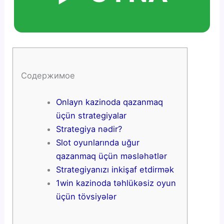
Содержимое
Onlayn kazinoda qazanmaq
üçün strategiyalar
Strategiya nədir?
Slot oyunlarında uğur
qazanmaq üçün məsləhətlər
Strategiyanızı inkişaf etdirmək
1win kazinoda təhlükəsiz oyun
üçün tövsiyələr