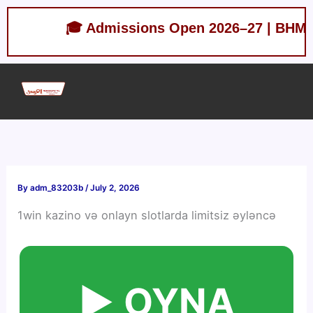
Skip
to
🎓 Admissions Open 2026–27 | BHMS (Bac
content
By
adm_83203b
/
July 2, 2026
1win kazino və onlayn slotlarda limitsiz əyləncə
▶️ OYNA