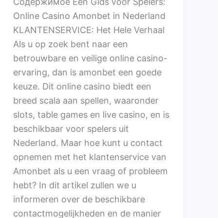
Содержимое Een Gids voor Spelers:
Online Casino Amonbet in Nederland
KLANTENSERVICE: Het Hele Verhaal
Als u op zoek bent naar een
betrouwbare en veilige online casino-
ervaring, dan is amonbet een goede
keuze. Dit online casino biedt een
breed scala aan spellen, waaronder
slots, table games en live casino, en is
beschikbaar voor spelers uit
Nederland. Maar hoe kunt u contact
opnemen met het klantenservice van
Amonbet als u een vraag of probleem
hebt? In dit artikel zullen we u
informeren over de beschikbare
contactmogelijkheden en de manier