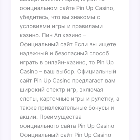
официальном сайте Pin Up Casino,
убедитесь, что вы знакомы с
условиями игры и правилами
казино. Пин Ап казино –
Официальный сайт Если вы ищете
надежный и безопасный способ
играть в онлайн-казино, то Pin Up
Casino – ваш выбор. Официальный
сайт Pin Up Casino предлагает вам
широкий спектр игр, включая
слоты, карточные игры и рулетку, а
также привлекательные бонусы и
акции. Преимущества
официального сайта Pin Up Casino
Официальный сайт Pin Up Casino