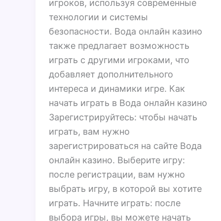
игроков, используя современные
технологии и системы
безопасности. Вода онлайн казино
также предлагает возможность
играть с другими игроками, что
добавляет дополнительного
интереса и динамики игре. Как
начать играть в Вода онлайн казино
Зарегистрируйтесь: чтобы начать
играть, вам нужно
зарегистрироваться на сайте Вода
онлайн казино. Выберите игру:
после регистрации, вам нужно
выбрать игру, в которой вы хотите
играть. Начните играть: после
выбора игры, вы можете начать