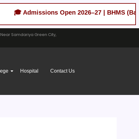
 Admissions Open 2026–27 | BHMS (Bachelor of
, Near Samdariya Green City,
lege
Hospital
Contact Us