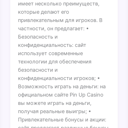
имеет несколько преимуществ,
которые делают его
привлекательным для игроков. В
частности, он предлагает: •
Безопасность и
конфиденциальность: сайт
использует современные
технологии для обеспечения
безопасности и
конфиденциальности игроков; •
Возможность играть на деньги: на
официальном сайте Pin Up Casino
вы можете играть на деньги,
получая реальные выигры; •
Привлекательные бонусы и акции:
сайт предлагает различные бонусы