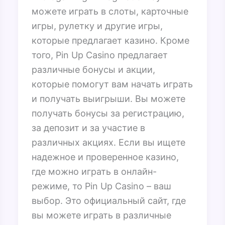
можете играть в слоты, карточные
игры, рулетку и другие игры,
которые предлагает казино. Кроме
того, Pin Up Casino предлагает
различные бонусы и акции,
которые помогут вам начать играть
и получать выигрыши. Вы можете
получать бонусы за регистрацию,
за депозит и за участие в
различных акциях. Если вы ищете
надежное и проверенное казино,
где можно играть в онлайн-
режиме, то Pin Up Casino – ваш
выбор. Это официальный сайт, где
вы можете играть в различные