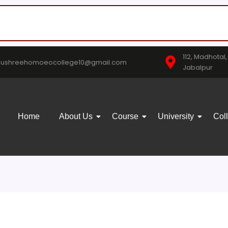
🎓
112, Madhotal
nushreehomoeocollege10@gmail.com
Jabalpur
Home
About Us
Course
University
Col