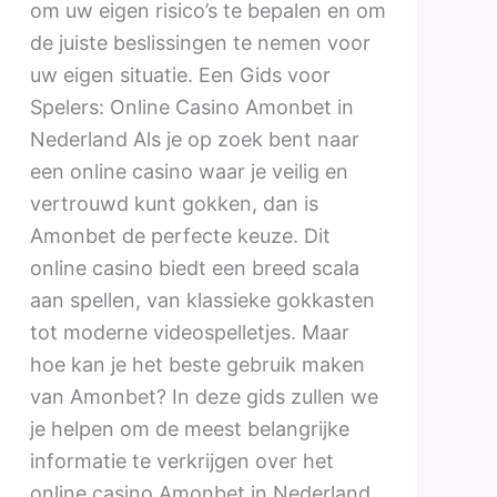
om uw eigen risico’s te bepalen en om
de juiste beslissingen te nemen voor
uw eigen situatie. Een Gids voor
Spelers: Online Casino Amonbet in
Nederland Als je op zoek bent naar
een online casino waar je veilig en
vertrouwd kunt gokken, dan is
Amonbet de perfecte keuze. Dit
online casino biedt een breed scala
aan spellen, van klassieke gokkasten
tot moderne videospelletjes. Maar
hoe kan je het beste gebruik maken
van Amonbet? In deze gids zullen we
je helpen om de meest belangrijke
informatie te verkrijgen over het
online casino Amonbet in Nederland.