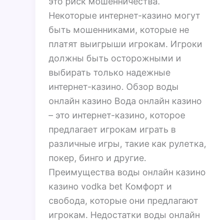
это риск мошенничества.
Некоторые интернет-казино могут
быть мошенниками, которые не
платят выигрыши игрокам. Игроки
должны быть осторожными и
выбирать только надежные
интернет-казино. Обзор воды
онлайн казино Вода онлайн казино
– это интернет-казино, которое
предлагает игрокам играть в
различные игры, такие как рулетка,
покер, бинго и другие.
Преимущества воды онлайн казино
казино vodka bet Комфорт и
свобода, которые они предлагают
игрокам. Недостатки воды онлайн