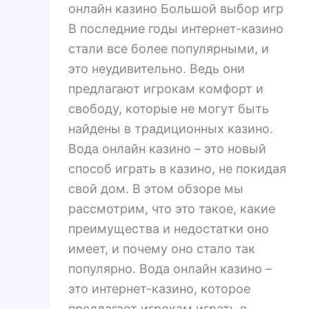
онлайн казино Большой выбор игр
В последние годы интернет-казино
стали все более популярными, и
это неудивительно. Ведь они
предлагают игрокам комфорт и
свободу, которые не могут быть
найдены в традиционных казино.
Вода онлайн казино – это новый
способ играть в казино, не покидая
свой дом. В этом обзоре мы
рассмотрим, что это такое, какие
преимущества и недостатки оно
имеет, и почему оно стало так
популярно. Вода онлайн казино –
это интернет-казино, которое
предлагает игрокам играть в