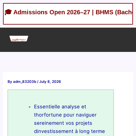
Skip
missions Open 2026–27 | BHMS (Bachelor of Hom
to
content
By
adm_83203b
/
July 8, 2026
Essentielle analyse et
thorfortune pour naviguer
sereinement vos projets
dinvestissement à long terme