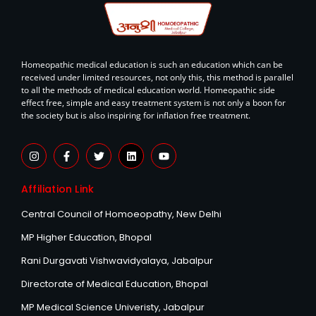
Homeopathic medical education is such an education which can be
received under limited resources, not only this, this method is parallel
to all the methods of medical education world. Homeopathic side
effect free, simple and easy treatment system is not only a boon for
the society but is also inspiring for inflation free treatment.
I
F
T
L
Y
n
a
w
i
o
s
c
i
n
u
t
e
t
k
t
Affiliation Link
a
b
t
e
u
g
o
e
d
b
r
o
r
i
e
Central Council of Homoeopathy, New Delhi
a
k
n
m
-
MP Higher Education, Bhopal
f
Rani Durgavati Vishwavidyalaya, Jabalpur
Directorate of Medical Education, Bhopal
MP Medical Science Univeristy, Jabalpur