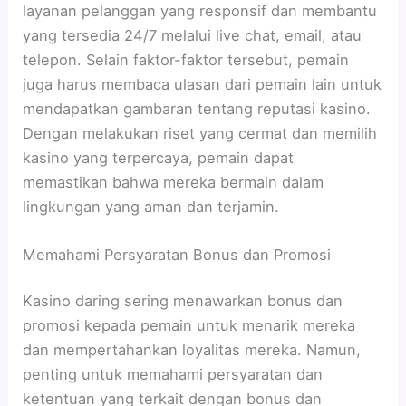
layanan pelanggan yang responsif dan membantu
yang tersedia 24/7 melalui live chat, email, atau
telepon. Selain faktor-faktor tersebut, pemain
juga harus membaca ulasan dari pemain lain untuk
mendapatkan gambaran tentang reputasi kasino.
Dengan melakukan riset yang cermat dan memilih
kasino yang terpercaya, pemain dapat
memastikan bahwa mereka bermain dalam
lingkungan yang aman dan terjamin.
Memahami Persyaratan Bonus dan Promosi
Kasino daring sering menawarkan bonus dan
promosi kepada pemain untuk menarik mereka
dan mempertahankan loyalitas mereka. Namun,
penting untuk memahami persyaratan dan
ketentuan yang terkait dengan bonus dan