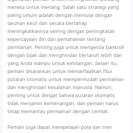
mereka untuk menang. Salah satu strategi yang
paling umum adalah dengan memulai dengan
taruhan kecil dan secara bertahap
meningkatkannya seiring dengan peningkatan
kepercayaan diri dan pemahaman tentang
permainan. Penting juga untuk mengelola bankroll
dengan bijak dan menghindari bertaruh lebih dari
yang Anda mampu untuk kehilangan. Selain itu,
pemain disarankan untuk memanfaatkan fitur
putaran otomatis untuk mempermudah permainan
dan menghindari kesalahan manusia. Namun,
penting untuk diingat bahwa putaran otomatis
tidak menjamin kemenangan, dan pemain harus
tetap memantau permainan dengan cermat.
Pemain juga dapat mempelajari pola dan tren