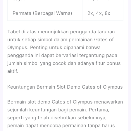
Permata (Berbagai Warna)
2x, 4x, 8x
Tabel di atas menunjukkan pengganda taruhan
untuk setiap simbol dalam permainan Gates of
Olympus. Penting untuk dipahami bahwa
pengganda ini dapat bervariasi tergantung pada
jumlah simbol yang cocok dan adanya fitur bonus
aktif.
Keuntungan Bermain Slot Demo Gates of Olympus
Bermain slot demo Gates of Olympus menawarkan
sejumlah keuntungan bagi pemain. Pertama,
seperti yang telah disebutkan sebelumnya,
pemain dapat mencoba permainan tanpa harus