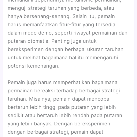
menguji strategi taruhan yang berbeda, atau
hanya bersenang-senang. Selain itu, pemain
harus memanfaatkan fitur-fitur yang tersedia
dalam mode demo, seperti riwayat permainan dan
putaran otomatis. Penting juga untuk
bereksperimen dengan berbagai ukuran taruhan
untuk melihat bagaimana hal itu memengaruhi
potensi kemenangan.
Pemain juga harus memperhatikan bagaimana
permainan bereaksi terhadap berbagai strategi
taruhan. Misalnya, pemain dapat mencoba
bertaruh lebih tinggi pada putaran yang lebih
sedikit atau bertaruh lebih rendah pada putaran
yang lebih banyak. Dengan bereksperimen
dengan berbagai strategi, pemain dapat