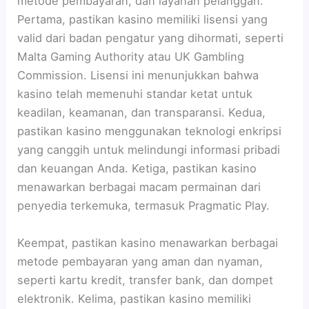
metode pembayaran, dan layanan pelanggan.
Pertama, pastikan kasino memiliki lisensi yang
valid dari badan pengatur yang dihormati, seperti
Malta Gaming Authority atau UK Gambling
Commission. Lisensi ini menunjukkan bahwa
kasino telah memenuhi standar ketat untuk
keadilan, keamanan, dan transparansi. Kedua,
pastikan kasino menggunakan teknologi enkripsi
yang canggih untuk melindungi informasi pribadi
dan keuangan Anda. Ketiga, pastikan kasino
menawarkan berbagai macam permainan dari
penyedia terkemuka, termasuk Pragmatic Play.
Keempat, pastikan kasino menawarkan berbagai
metode pembayaran yang aman dan nyaman,
seperti kartu kredit, transfer bank, dan dompet
elektronik. Kelima, pastikan kasino memiliki