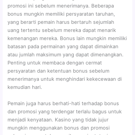
promosi ini sebelum menerimanya. Beberapa
bonus mungkin memiliki persyaratan taruhan,
yang berarti pemain harus bertaruh sejumlah
uang tertentu sebelum mereka dapat menarik
kemenangan mereka. Bonus lain mungkin memiliki
batasan pada permainan yang dapat dimainkan
atau jumlah maksimum yang dapat dimenangkan.
Penting untuk membaca dengan cermat
persyaratan dan ketentuan bonus sebelum
menerimanya untuk menghindari kekecewaan di
kemudian hari.
Pemain juga harus berhati-hati terhadap bonus
dan promosi yang terdengar terlalu bagus untuk
menjadi kenyataan. Kasino yang tidak jujur ​​
mungkin menggunakan bonus dan promosi