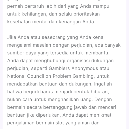
pernah bertaruh lebih dari yang Anda mampu
untuk kehilangan, dan selalu prioritaskan
kesehatan mental dan keuangan Anda.
Jika Anda atau seseorang yang Anda kenal
mengalami masalah dengan perjudian, ada banyak
sumber daya yang tersedia untuk membantu.
Anda dapat menghubungi organisasi dukungan
perjudian, seperti Gamblers Anonymous atau
National Council on Problem Gambling, untuk
mendapatkan bantuan dan dukungan. Ingatlah
bahwa berjudi harus menjadi bentuk hiburan,
bukan cara untuk menghasilkan uang. Dengan
bermain secara bertanggung jawab dan mencari
bantuan jika diperlukan, Anda dapat menikmati
pengalaman bermain slot yang aman dan