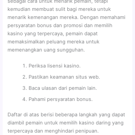
sebagai cara untuk menarik pemain, tetapi
kemudian membuat sulit bagi mereka untuk
menarik kemenangan mereka. Dengan memahami
persyaratan bonus dan promosi dan memilih
kasino yang terpercaya, pemain dapat
memaksimalkan peluang mereka untuk
memenangkan uang sungguhan.
Periksa lisensi kasino.
Pastikan keamanan situs web.
Baca ulasan dari pemain lain.
Pahami persyaratan bonus.
Daftar di atas berisi beberapa langkah yang dapat
diambil pemain untuk memilih kasino daring yang
terpercaya dan menghindari penipuan.