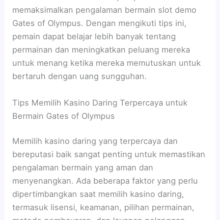
memaksimalkan pengalaman bermain slot demo
Gates of Olympus. Dengan mengikuti tips ini,
pemain dapat belajar lebih banyak tentang
permainan dan meningkatkan peluang mereka
untuk menang ketika mereka memutuskan untuk
bertaruh dengan uang sungguhan.
Tips Memilih Kasino Daring Terpercaya untuk
Bermain Gates of Olympus
Memilih kasino daring yang terpercaya dan
bereputasi baik sangat penting untuk memastikan
pengalaman bermain yang aman dan
menyenangkan. Ada beberapa faktor yang perlu
dipertimbangkan saat memilih kasino daring,
termasuk lisensi, keamanan, pilihan permainan,