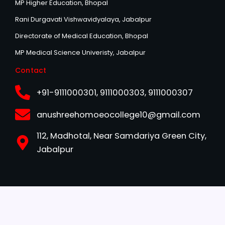
MP Higher Education, Bhopal
f
Rani Durgavati Vishwavidyalaya, Jabalpur
Directorate of Medical Education, Bhopal
MP Medical Science Univeristy, Jabalpur
Contact
+91-9111000301, 9111000303, 9111000307
anushreehomoeocollege10@gmail.com
112, Madhotal, Near Samdariya Green City,
Jabalpur