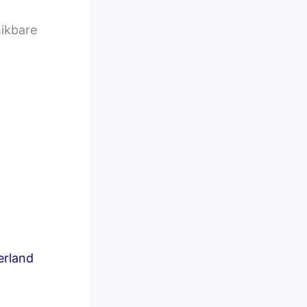
hikbare
erland