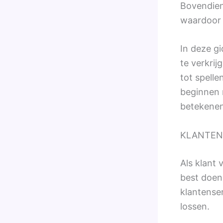
Bovendien
waardoor j
In deze g
te verkrij
tot spelle
beginnen 
betekenen
KLANTENS
Als klant 
best doen
klantense
lossen.