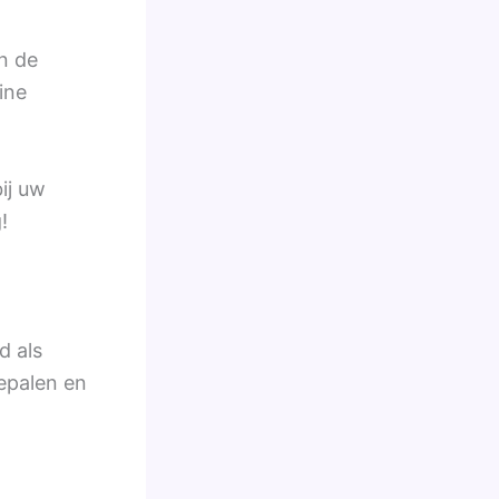
n de
ine
ij uw
!
d als
bepalen en