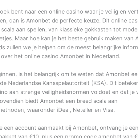
zoek bent naar een online casino waar je veilig en ve
en, dan is Amonbet de perfecte keuze. Dit online cas
 scala aan spellen, van klassieke gokkasten tot mode
letjes. Maar hoe kan je het beste gebruik maken van
ds zullen we je helpen om de meest belangrijke inform
n over het online casino Amonbet in Nederland.
innen, is het belangrijk om te weten dat Amonbet een
 de Nederlandse Kansspelautoriteit (KSA). Dit beteke
ino aan strenge veiligheidsnormen voldoet en dat je v
ovendien biedt Amonbet een breed scala aan
methoden, waaronder iDeal, Neteller en Visa.
e een account aanmaakt bij Amonbet, ontvang je ee
akket van €10, plus een promo code amonbet van €