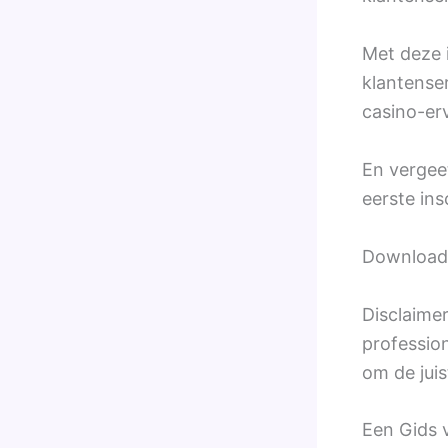
Met deze 
klantense
casino-er
En vergee
eerste ins
Download 
Disclaimer
profession
om de juis
Een Gids 