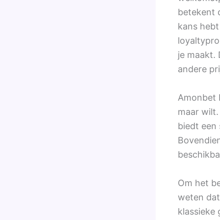
betekent 
kans hebt
loyaltypro
je maakt.
andere pri
Amonbet b
maar wilt
biedt een 
Bovendien
beschikba
Om het be
weten dat 
klassieke 