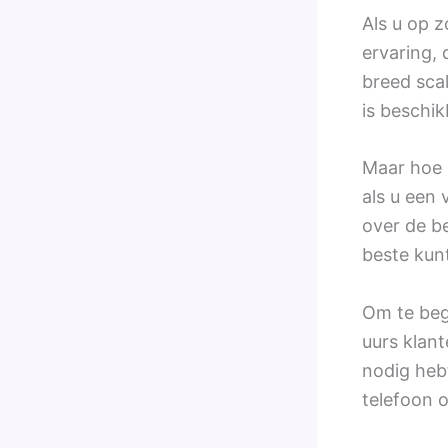
Als u op z
ervaring, 
breed scal
is beschik
Maar hoe 
als u een 
over de b
beste kun
Om te beg
uurs klant
nodig heb
telefoon o