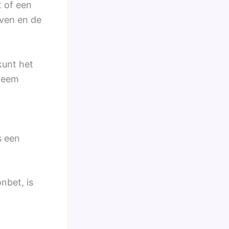
t of een
jven en de
kunt het
bleem
s een
nbet, is