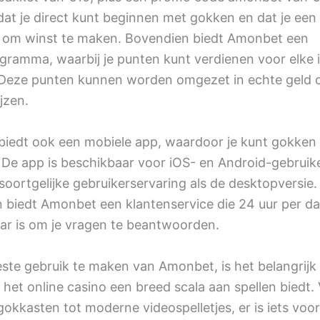
dat je direct kunt beginnen met gokken en dat je ee
 om winst te maken. Bovendien biedt Amonbet een
gramma, waarbij je punten kunt verdienen voor elke i
 Deze punten kunnen worden omgezet in echte geld o
jzen.
iedt ook een mobiele app, waardoor je kunt gokken 
. De app is beschikbaar voor iOS- en Android-gebruik
soortgelijke gebruikerservaring als de desktopversie.
 biedt Amonbet een klantenservice die 24 uur per d
ar is om je vragen te beantwoorden.
ste gebruik te maken van Amonbet, is het belangrijk
het online casino een breed scala aan spellen biedt.
gokkasten tot moderne videospelletjes, er is iets voor