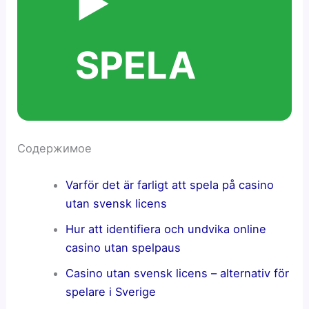
▶️
SPELA
Содержимое
Varför det är farligt att spela på casino
utan svensk licens
Hur att identifiera och undvika online
casino utan spelpaus
Casino utan svensk licens – alternativ för
spelare i Sverige