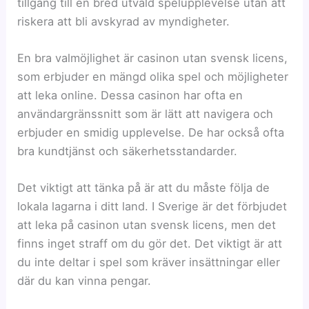
tillgång till en bred utvald spelupplevelse utan att
riskera att bli avskyrad av myndigheter.
En bra valmöjlighet är casinon utan svensk licens,
som erbjuder en mängd olika spel och möjligheter
att leka online. Dessa casinon har ofta en
användargränssnitt som är lätt att navigera och
erbjuder en smidig upplevelse. De har också ofta
bra kundtjänst och säkerhetsstandarder.
Det viktigt att tänka på är att du måste följa de
lokala lagarna i ditt land. I Sverige är det förbjudet
att leka på casinon utan svensk licens, men det
finns inget straff om du gör det. Det viktigt är att
du inte deltar i spel som kräver insättningar eller
där du kan vinna pengar.