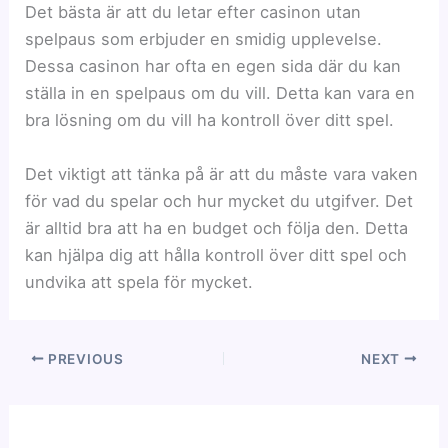
Det bästa är att du letar efter casinon utan
spelpaus som erbjuder en smidig upplevelse.
Dessa casinon har ofta en egen sida där du kan
ställa in en spelpaus om du vill. Detta kan vara en
bra lösning om du vill ha kontroll över ditt spel.
Det viktigt att tänka på är att du måste vara vaken
för vad du spelar och hur mycket du utgifver. Det
är alltid bra att ha en budget och följa den. Detta
kan hjälpa dig att hålla kontroll över ditt spel och
undvika att spela för mycket.
PREVIOUS
NEXT