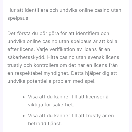
Hur att identifiera och undvika online casino utan
spelpaus
Det första du bör göra för att identifiera och
undvika online casino utan spelpaus är att kolla
efter licens. Varje verifikation av licens är en
säkerhetsskydd. Hitta casino utan svensk licens
trustly och kontrollera om det har en licens från
en respektabel myndighet. Detta hjälper dig att
undvika potentiella problem med spel.
Visa att du känner till att licenser är
viktiga för säkerhet.
Visa att du känner till att trustly är en
betrodd tjänst.