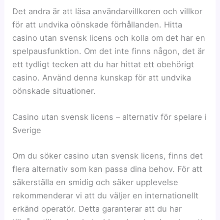
Det andra är att läsa användarvillkoren och villkor
för att undvika oönskade förhållanden. Hitta
casino utan svensk licens och kolla om det har en
spelpausfunktion. Om det inte finns någon, det är
ett tydligt tecken att du har hittat ett obehörigt
casino. Använd denna kunskap för att undvika
oönskade situationer.
Casino utan svensk licens – alternativ för spelare i
Sverige
Om du söker casino utan svensk licens, finns det
flera alternativ som kan passa dina behov. För att
säkerställa en smidig och säker upplevelse
rekommenderar vi att du väljer en internationellt
erkänd operatör. Detta garanterar att du har